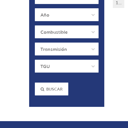
1...
Año
Combustible
Transmisión
TGU
BUSCAR